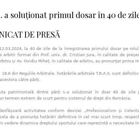
. a soluționat primul dosar în 40 de zil
ICAT DE PRESĂ
2.03.2024, la 40 de zile de la înregistrarea primului dosar pe rolul
 arbitri format din Prof. univ. dr. Cristian Jura, în calitate de preșe
rbitru și Av. Ovidiu Miheț, în calitate de arbitru, au pronunțat prima Ho
18.6 din Regulile Arbitrale, hotărârile arbitrale T.R.A.S. sunt definiti
acestora către părți.
puta patrimonială dintre părți s-a soluționat în doar 40 de zile pr
 un termen extrem de scurt pentru sistemul de drept din România.
 desfășoară activitatea conform devizei „Profesionalism și Celerita
ela de a pronunța hotărâri definitive în cel mai scurt timp, respec
 în vedere dinamica dreptului sportului care reprezintă o necesitate 