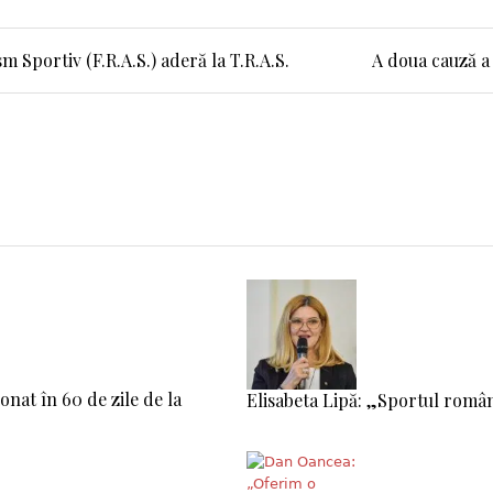
 Sportiv (F.R.A.S.) aderă la T.R.A.S.
A doua cauză a 
ionat în 60 de zile de la
Elisabeta Lipă: „Sportul român