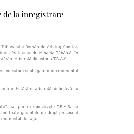
e de la înregistrare
 Tribunalului Român de Arbitraj Sportiv,
dinte, Prof. univ. dr. Mihaela Tăbârcă, în
tărâre Arbitrală din istoria T.R.A.S.
ve, executorii și obligatorii din momentul
intr-o hotărâre arbitrală definitivă și
te”, iar printre obiectivele T.R.A.S. se
tând toate garanțiile de drept procesual
în momentul de față.