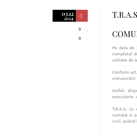
T.R.A.S
03.12
2024
0
COMUN
0
Pe data de 1
completul de
calitate de a
Conform art. 
comunicării 
Astfel, dis
executorie,
T.R.A.S. își
numără și ac
civil, având