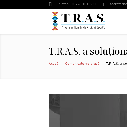
Telefon: +0728 101 890
secretariat
T.R.A.S. a soluțio
Acasă
Comunicate de presă
T.R.A.S. a so