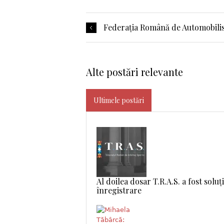
Federația Română de Automobilism
Alte postări relevante
Ultimele postări
Al doilea dosar T.R.A.S. a fost soluț
înregistrare