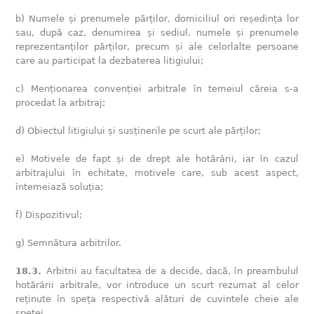
b) Numele și prenumele părților, domiciliul ori reședința lor
sau, după caz, denumirea și sediul, numele și prenumele
reprezentanților părților, precum și ale celorlalte persoane
care au participat la dezbaterea litigiului;
c) Menționarea convenției arbitrale în temeiul căreia s-a
procedat la arbitraj;
d) Obiectul litigiului și susținerile pe scurt ale părților;
e) Motivele de fapt și de drept ale hotărârii, iar în cazul
arbitrajului în echitate, motivele care, sub acest aspect,
întemeiază soluția;
f) Dispozitivul;
g) Semnătura arbitrilor.
18.3.
Arbitrii au facultatea de a decide, dacă, în preambulul
hotărârii arbitrale, vor introduce un scurt rezumat al celor
reținute în speța respectivă alături de cuvintele cheie ale
speței.