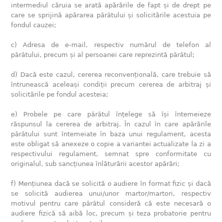
intermediul căruia se arată apărările de fapt și de drept pe
care se sprijină apărarea pârâtului și solicitările acestuia pe
fondul cauzei;
c) Adresa de e-mail, respectiv numărul de telefon al
pârâtului, precum și al persoanei care reprezintă pârâtul;
d) Dacă este cazul, cererea reconvențională, care trebuie să
întrunească aceleași condiții precum cererea de arbitraj și
solicitările pe fondul acesteia;
e) Probele pe care pârâtul înțelege să își întemeieze
răspunsul la cererea de arbitraj. În cazul în care apărările
pârâtului sunt întemeiate în baza unui regulament, acesta
este obligat să anexeze o copie a variantei actualizate la zi a
respectivului regulament, semnat spre conformitate cu
originalul, sub sancțiunea înlăturării acestor apărări;
f) Mențiunea dacă se solicită o audiere în format fizic și dacă
se solicită audierea unui/unor martor/martori, respectiv
motivul pentru care pârâtul consideră că este necesară o
audiere fizică să aibă loc, precum și teza probatorie pentru