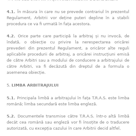
4.1.
În măsura în care nu se prevede contrariul în prezentul
Regulament, Arbitrii vor deține puteri depline în a stabili
procedura ce va fi urmată în fața acestora.
4.2.
Orice parte care participă la arbitraj și nu invocă, de
îndată, o obiecție cu privire la nerespectarea oricărei
prevederi din prezentul Regulament, a oricăror alte reguli
aplicabile procedurii de arbitraj, a oricărei instrucțiuni emisă
de către Arbitri sau a modului de conducere a arbitrajului de
către Arbitri, va fi decăzută din dreptul de a formula o
asemenea obiecție.
LIMBA ARBITRAJULUI
5.1.
Principala limbă a arbitrajului în fața T.R.A.S. este limba
română; limba secundară este limba engleză.
5.2.
Documentele transmise către T.R.A.S. într-o altă limbă
decât cea română sau engleză vor fi însoțite de o traducere
autorizată, cu excepția cazului în care Arbitrii decid altfel.