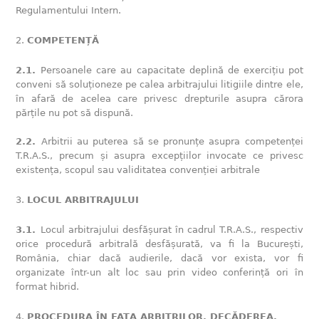
Regulamentului Intern.
COMPETENȚĂ
2.1.
Persoanele care au capacitate deplină de exercițiu pot
conveni să soluționeze pe calea arbitrajului litigiile dintre ele,
în afară de acelea care privesc drepturile asupra cărora
părțile nu pot să dispună.
2.2.
Arbitrii au puterea să se pronunțe asupra competenței
T.R.A.S., precum și asupra excepțiilor invocate ce privesc
existența, scopul sau validitatea convenției arbitrale
LOCUL ARBITRAJULUI
3.1.
Locul arbitrajului desfășurat în cadrul T.R.A.S., respectiv
orice procedură arbitrală desfășurată, va fi la București,
România, chiar dacă audierile, dacă vor exista, vor fi
organizate într-un alt loc sau prin video conferință ori în
format hibrid.
PROCEDURA ÎN FAȚA ARBITRILOR. DECĂDEREA.