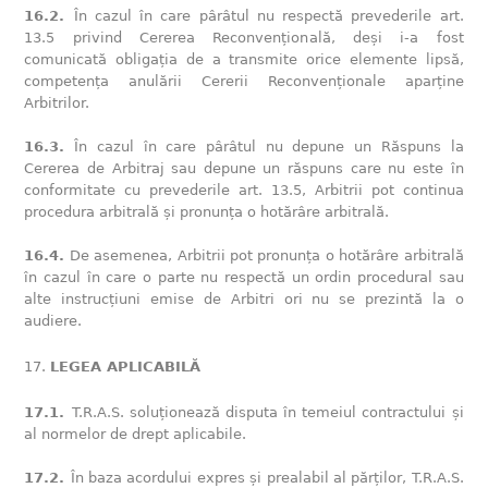
16.2.
În cazul în care pârâtul nu respectă prevederile art.
13.5 privind Cererea Reconvențională, deși i-a fost
comunicată obligația de a transmite orice elemente lipsă,
competența anulării Cererii Reconvenționale aparține
Arbitrilor.
16.3.
În cazul în care pârâtul nu depune un Răspuns la
Cererea de Arbitraj sau depune un răspuns care nu este în
conformitate cu prevederile art. 13.5, Arbitrii pot continua
procedura arbitrală și pronunța o hotărâre arbitrală.
16.4.
De asemenea, Arbitrii pot pronunța o hotărâre arbitrală
în cazul în care o parte nu respectă un ordin procedural sau
alte instrucțiuni emise de Arbitri ori nu se prezintă la o
audiere.
LEGEA APLICABILĂ
17.1.
T.R.A.S. soluționează disputa în temeiul contractului și
al normelor de drept aplicabile.
17.2.
În baza acordului expres și prealabil al părților, T.R.A.S.