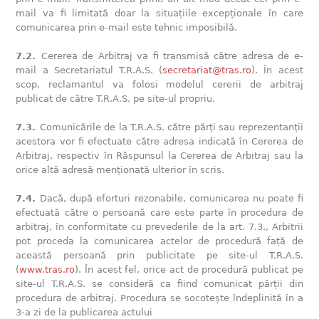
mail va fi limitată doar la situațiile excepționale în care
comunicarea prin e-mail este tehnic imposibilă.
7.2.
Cererea de Arbitraj va fi transmisă către adresa de e-
mail a Secretariatul T.R.A.S. (
secretariat@tras.ro
). În acest
scop, reclamantul va folosi modelul cererii de arbitraj
publicat de către T.R.A.S. pe site-ul propriu.
7.3.
Comunicările de la T.R.A.S. către părți sau reprezentanții
acestora vor fi efectuate către adresa indicată în Cererea de
Arbitraj, respectiv în Răspunsul la Cererea de Arbitraj sau la
orice altă adresă menționată ulterior în scris.
7.4.
Dacă, după eforturi rezonabile, comunicarea nu poate fi
efectuată către o persoană care este parte în procedura de
arbitraj, în conformitate cu prevederile de la art. 7.3., Arbitrii
pot proceda la comunicarea actelor de procedură față de
această persoană prin publicitate pe site-ul T.R.A.S.
(
www.tras.ro
). În acest fel, orice act de procedură publicat pe
site-ul T.R.A.S. se consideră ca fiind comunicat părții din
procedura de arbitraj. Procedura se socotește îndeplinită în a
3-a zi de la publicarea actului