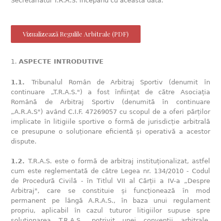
Secretariatul T.R.A.S. începând cu această dată.
Vizualizează Regulile Arbitrale (PDF)
ASPECTE INTRODUTIVE
1.1.
Tribunalul Român de Arbitraj Sportiv (denumit în
continuare „T.R.A.S.") a fost înființat de către Asociația
Română de Arbitraj Sportiv (denumită în continuare
„A.R.A.S") având C.I.F. 47269057 cu scopul de a oferi părților
implicate în litigiile sportive o formă de jurisdicție arbitrală
ce presupune o soluționare eficientă și operativă a acestor
dispute.
1.2.
T.R.A.S. este o formă de arbitraj instituționalizat, astfel
cum este reglementată de către Legea nr. 134/2010 - Codul
de Procedură Civilă - în Titlul VII al Cărții a IV-a „Despre
Arbitraj", care se constituie și funcționează în mod
permanent pe lângă A.R.A.S., în baza unui regulament
propriu, aplicabil în cazul tuturor litigiilor supuse spre
soluționarea T.R.A.S., potrivit unei convenții arbitrale.