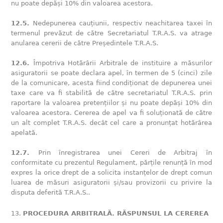
nu poate depăși 10% din valoarea acestora.
12.5.
Nedepunerea cauțiunii, respectiv neachitarea taxei în
termenul prevăzut de către Secretariatul T.R.A.S. va atrage
anularea cererii de către Președintele T.R.A.S.
12.6.
Împotriva Hotărârii Arbitrale de instituire a măsurilor
asiguratorii se poate declara apel, în termen de 5 (cinci) zile
de la comunicare, acesta fiind condiționat de depunerea unei
taxe care va fi stabilită de către secretariatul T.R.A.S. prin
raportare la valoarea pretențiilor și nu poate depăși 10% din
valoarea acestora. Cererea de apel va fi soluționată de către
un alt complet T.R.A.S. decât cel care a pronunțat hotărârea
apelată.
12.7.
Prin înregistrarea unei Cereri de Arbitraj în
conformitate cu prezentul Regulament, părțile renunță în mod
expres la orice drept de a solicita instanțelor de drept comun
luarea de măsuri asiguratorii și/sau provizorii cu privire la
disputa deferită T.R.A.S..
PROCEDURA ARBITRALĂ. RĂSPUNSUL LA CEREREA