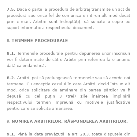
7.5.
Dacă o parte la procedura de arbitraj transmite un act de
procedură sau orice fel de comunicare într-un alt mod decât
prin e-mail, Arbitrii sunt îndreptățiți să solicite o copie pe
suport informatic a respectivului document.
TERMENE PROCEDURALE
8.1.
Termenele procedurale pentru depunerea unor înscrisuri
vor fi determinate de către Arbitri prin referirea la o anume
dată calendaristică.
8.2.
Arbitrii pot să prelungească termenele sau să acorde noi
termene. Cu excepția cazului în care Arbitrii decid într-un alt
mod, orice solicitare de amânare din partea părților va fi
depusă cu cel puțin 3 (trei) zile înaintea împlinirii
respectivului termen împreună cu motivele justificative
pentru care se solicită amânarea.
NUMIREA ARBITRILOR. RĂSPUNDEREA ARBITRILOR.
9.1.
Până la data prevăzută la art. 20.3, toate disputele din