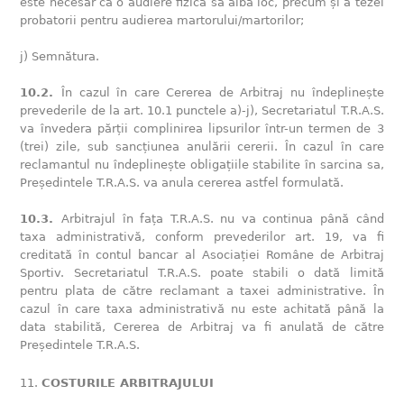
este necesar ca o audiere fizică să aibă loc, precum și a tezei
probatorii pentru audierea martorului/martorilor;
j) Semnătura.
10.2.
În cazul în care Cererea de Arbitraj nu îndeplinește
prevederile de la art. 10.1 punctele a)-j), Secretariatul T.R.A.S.
va învedera părții complinirea lipsurilor într-un termen de 3
(trei) zile, sub sancțiunea anulării cererii. În cazul în care
reclamantul nu îndeplinește obligațiile stabilite în sarcina sa,
Președintele T.R.A.S. va anula cererea astfel formulată.
10.3.
Arbitrajul în fața T.R.A.S. nu va continua până când
taxa administrativă, conform prevederilor art. 19, va fi
creditată în contul bancar al Asociației Române de Arbitraj
Sportiv. Secretariatul T.R.A.S. poate stabili o dată limită
pentru plata de către reclamant a taxei administrative. În
cazul în care taxa administrativă nu este achitată până la
data stabilită, Cererea de Arbitraj va fi anulată de către
Președintele T.R.A.S.
COSTURILE ARBITRAJULUI