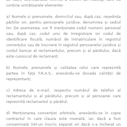
conține următoarele elemente:
a) Numele și prenumele, domiciliul sau, după caz, reședința
părților ori, pentru persoanele juridice, denumirea și sediul
lor. De asemenea, vor fi menționate codul numeric personal
sau, după caz, codul unic de înregistrare ori codul de
identificare fiscală, numărul de înmatriculare în registrul
comerțului sau de înscriere în registrul persoanelor juridice și
contul bancar al reclamantului, precum și al pârâtului, dacă
este cunoscut de reclamant;
b) Numele, prenumele și calitatea celui care reprezintă
partea în fața T.R.A.S., anexându-se dovada calității de
reprezentant;
c) Adresa de e-mail, respectiv numărul de telefon al
reclamantului și al pârâtului, precum și al persoanei care
reprezintă reclamantul și pârâtul;
d) Menționarea convenției arbitrale, anexându-se în copie
contractul în care clauza este inserată, iar, dacă a fost
consemnată într-un înscris separat ori dacă s-a încheiat un