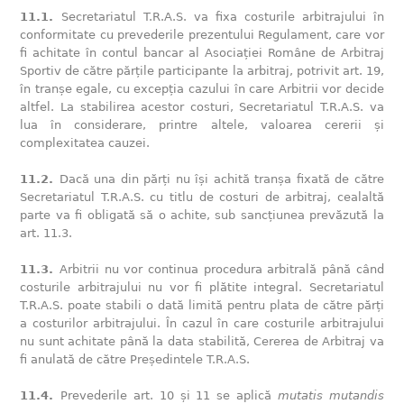
11.1.
Secretariatul T.R.A.S. va fixa costurile arbitrajului în
conformitate cu prevederile prezentului Regulament, care vor
fi achitate în contul bancar al Asociației Române de Arbitraj
Sportiv de către părțile participante la arbitraj, potrivit art. 19,
în tranșe egale, cu excepția cazului în care Arbitrii vor decide
altfel. La stabilirea acestor costuri, Secretariatul T.R.A.S. va
lua în considerare, printre altele, valoarea cererii și
complexitatea cauzei.
11.2.
Dacă una din părți nu își achită tranșa fixată de către
Secretariatul T.R.A.S. cu titlu de costuri de arbitraj, cealaltă
parte va fi obligată să o achite, sub sancțiunea prevăzută la
art. 11.3.
11.3.
Arbitrii nu vor continua procedura arbitrală până când
costurile arbitrajului nu vor fi plătite integral. Secretariatul
T.R.A.S. poate stabili o dată limită pentru plata de către părți
a costurilor arbitrajului. În cazul în care costurile arbitrajului
nu sunt achitate până la data stabilită, Cererea de Arbitraj va
fi anulată de către Președintele T.R.A.S.
11.4.
Prevederile art. 10 și 11 se aplică
mutatis mutandis