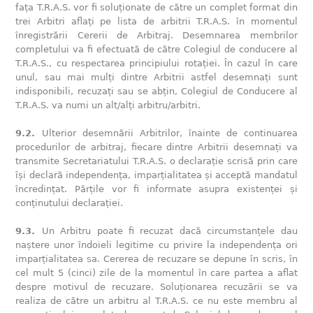
fața T.R.A.S. vor fi soluționate de către un complet format din
trei Arbitri aflați pe lista de arbitrii T.R.A.S. în momentul
înregistrării Cererii de Arbitraj. Desemnarea membrilor
completului va fi efectuată de către Colegiul de conducere al
T.R.A.S., cu respectarea principiului rotației. În cazul în care
unul, sau mai mulți dintre Arbitrii astfel desemnați sunt
indisponibili, recuzați sau se abțin, Colegiul de Conducere al
T.R.A.S. va numi un alt/alți arbitru/arbitri.
9.2.
Ulterior desemnării Arbitrilor, înainte de continuarea
procedurilor de arbitraj, fiecare dintre Arbitrii desemnați va
transmite Secretariatului T.R.A.S. o declarație scrisă prin care
își declară independența, imparțialitatea și acceptă mandatul
încredințat. Părțile vor fi informate asupra existenței și
conținutului declarației.
9.3.
Un Arbitru poate fi recuzat dacă circumstanțele dau
naștere unor îndoieli legitime cu privire la independența ori
imparțialitatea sa. Cererea de recuzare se depune în scris, în
cel mult 5 (cinci) zile de la momentul în care partea a aflat
despre motivul de recuzare. Soluționarea recuzării se va
realiza de către un arbitru al T.R.A.S. ce nu este membru al