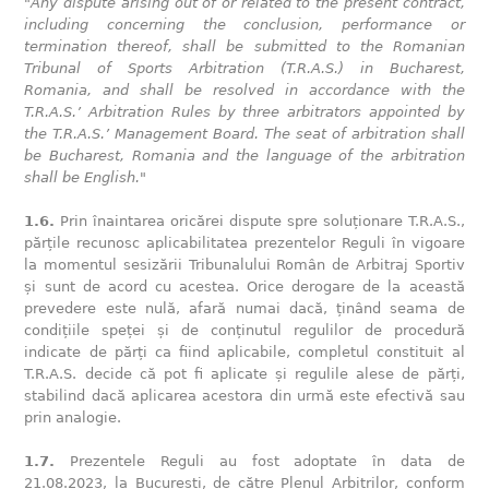
"Any dispute arising out of or related to the present contract,
including concerning the conclusion, performance or
termination thereof, shall be submitted to the Romanian
Tribunal of Sports Arbitration (T.R.A.S.) in Bucharest,
Romania, and shall be resolved in accordance with the
T.R.A.S.’ Arbitration Rules by three arbitrators appointed by
the T.R.A.S.’ Management Board. The seat of arbitration shall
be Bucharest, Romania and the language of the arbitration
shall be English."
1.6.
Prin înaintarea oricărei dispute spre soluționare T.R.A.S.,
părțile recunosc aplicabilitatea prezentelor Reguli în vigoare
la momentul sesizării Tribunalului Român de Arbitraj Sportiv
și sunt de acord cu acestea. Orice derogare de la această
prevedere este nulă, afară numai dacă, ținând seama de
condițiile speței și de conținutul regulilor de procedură
indicate de părți ca fiind aplicabile, completul constituit al
T.R.A.S. decide că pot fi aplicate și regulile alese de părți,
stabilind dacă aplicarea acestora din urmă este efectivă sau
prin analogie.
1.7.
Prezentele Reguli au fost adoptate în data de
21.08.2023, la București, de către Plenul Arbitrilor, conform