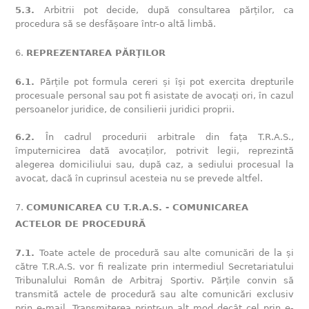
5.3.
Arbitrii pot decide, după consultarea părților, ca
procedura să se desfășoare într-o altă limbă.
REPREZENTAREA PĂRȚILOR
6.1.
Părțile pot formula cereri și își pot exercita drepturile
procesuale personal sau pot fi asistate de avocați ori, în cazul
persoanelor juridice, de consilierii juridici proprii.
6.2.
În cadrul procedurii arbitrale din fața T.R.A.S.,
împuternicirea dată avocaților, potrivit legii, reprezintă
alegerea domiciliului sau, după caz, a sediului procesual la
avocat, dacă în cuprinsul acesteia nu se prevede altfel.
COMUNICAREA CU T.R.A.S. - COMUNICAREA
ACTELOR DE PROCEDURĂ
7.1.
Toate actele de procedură sau alte comunicări de la și
către T.R.A.S. vor fi realizate prin intermediul Secretariatului
Tribunalului Român de Arbitraj Sportiv. Părțile convin să
transmită actele de procedură sau alte comunicări exclusiv
prin e-mail. Transmiterea printr-un alt mod decât cel prin e-