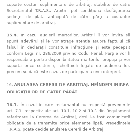
suporte costuri suplimentare de arbitraj, stabilite de către
Secretariatul T.R.A.S.. Arbitrii pot condiționa desfășurarea
ședinței de plata anticipată de către părți a costurilor
suplimentare de arbitraj.
15.4.
În cazul audierii martorilor, Arbitrii îi vor invita să
spună adevărul și le vor atrage atenția asupra faptului că
falsul în declarații constituie infracțiune și este pedepsit
conform Legii nr. 286/2009 privind Codul Penal. Părțile vor fi
responsabile pentru disponibilitatea martorilor propuși și vor
suporta orice costuri și cheltuieli legate de audierea lor,
precum și, dacă este cazul, de participarea unui interpret.
ANULAREA CERERII DE ARBITRAJ. NEÎNDEPLINIREA
OBLIGAȚIILOR DE CĂTRE PÂRÂT.
16.1.
În cazul în care reclamantul nu respectă prevederile
art. 7.1, respectiv ale art. 10.1, 10.2 și 10.3 din Regulament
referitoare la Cererea de Arbitraj, deși i-a fost comunicată
obligația de a transmite orice elemente lipsă, Președintele
T.R.A.S. poate decide anularea Cererii de Arbitraj.