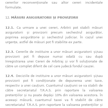
cererilor reconvenționale sau altor cereri incidentale
formulate.
MĂSURI ASIGURATORII ȘI PROVIZORII
12.1.
Ca urmare a unei cereri, Arbitrii pot stabili măsuri
asiguratorii și provizorii precum sechestrul asigurător,
poprirea asigurătorie și sechestrul judiciar. În cazul unei
urgențe, astfel de măsuri pot fi stabilite
ex parte
.
12.3.
Cererile de instituire a unor măsuri asiguratorii și/sau
provizorii pot fi depuse numai odată cu sau după
înregistrarea unei Cereri de Arbitraj și vor fi soluționate de
către un complet diferit de cel care judecă fondul cauzei.
12.4.
Deciziile de instituire a unor măsuri asiguratorii și/sau
provizorii pot fi condiționate de depunerea unei taxe,
respectiv a unei cauțiuni. Cuantumul cauțiunii se va stabili de
către secretariatul T.R.A.S. prin raportare la valoarea
pretențiilor și nu poate depăși 10% din valoarea acestora. În
aceeași măsură, cuantumul taxei va fi stabilit de către
secretariatul T.R.A.S. prin raportare la valoarea pretențiilor și