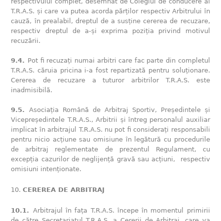
respectivului complet, desemnat de Colegiul de conducere al
T.R.A.S. și care va putea acorda părților respectiv Arbitrului în
cauză, în prealabil, dreptul de a susține cererea de recuzare,
respectiv dreptul de a-și exprima poziția privind motivul
recuzării.
9.4.
Pot fi recuzați numai arbitri care fac parte din completul
T.R.A.S. căruia pricina i-a fost repartizată pentru soluționare.
Cererea de recuzare a tuturor arbitrilor T.R.A.S. este
inadmisibilă.
9.5.
Asociația Română de Arbitraj Sportiv, Președintele și
Vicepreședintele T.R.A.S., Arbitrii și întreg personalul auxiliar
implicat în arbitrajul T.R.A.S. nu pot fi considerați responsabili
pentru nicio acțiune sau omisiune în legătură cu procedurile
de arbitraj reglementate de prezentul Regulament, cu
excepția cazurilor de neglijență gravă sau acțiuni, respectiv
omisiuni intenționate.
CEREREA DE ARBITRAJ
10.1.
Arbitrajul în fața T.R.A.S. începe în momentul primirii
de către Secretariatul T.R.A.S. a Cererii de Arbitraj, care va