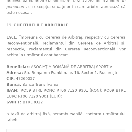
procesuală cu privire la solicitare, fără a avea loc o audiere
in
personam
, cu excepția situațiilor în care arbitrii apreciază că
este necesar.
CHELTUIELILE ARBITRALE
19.1.
Împreună cu Cererea de Arbitraj, respectiv cu Cererea
Reconvențională, reclamantul din Cererea de Arbitraj și,
respectiv, reclamantul din Cererea Reconvențională vor
achita în următorul cont bancar:
Beneficiar:
ASOCIAȚIA ROMÂNĂ DE ARBITRAJ SPORTIV
Adresa:
Str. Benjamin Franklin, nr. 16, Sector 1, București
CIF:
47269057
Bancă:
Banca Transilvania
IBAN:
RO59 BTRL RONC RT06 7120 9301 (RON); RO09 BTRL
EURC RT06 7120 9301 (EUR);
SWIFT:
BTRLRO22
o taxă de arbitraj fixă, nerambursabilă, conform următorului
tabel: