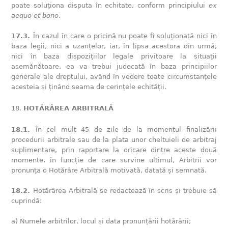
poate soluționa disputa în echitate, conform principiului
ex
aequo et bono
.
17.3.
În cazul în care o pricină nu poate fi soluționată nici în
baza legii, nici a uzanțelor, iar, în lipsa acestora din urmă,
nici în baza dispozițiilor legale privitoare la situații
asemănătoare, ea va trebui judecată în baza principiilor
generale ale dreptului, având în vedere toate circumstanțele
acesteia și ținând seama de cerințele echității.
HOTĂRÂREA ARBITRALĂ
18.1.
În cel mult 45 de zile de la momentul finalizării
procedurii arbitrale sau de la plata unor cheltuieli de arbitraj
suplimentare, prin raportare la oricare dintre aceste două
momente, în funcție de care survine ultimul, Arbitrii vor
pronunța o Hotărâre Arbitrală motivată, datată și semnată.
18.2.
Hotărârea Arbitrală se redactează în scris și trebuie să
cuprindă:
a) Numele arbitrilor, locul și data pronunțării hotărârii;