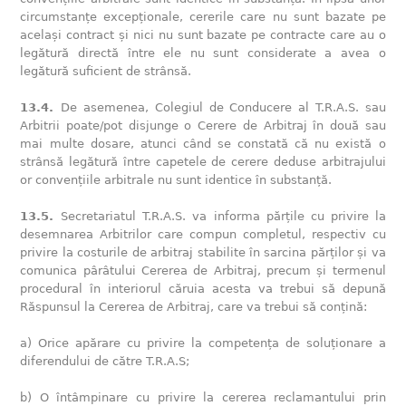
circumstanțe excepționale, cererile care nu sunt bazate pe
același contract și nici nu sunt bazate pe contracte care au o
legătură directă între ele nu sunt considerate a avea o
legătură suficient de strânsă.
13.4.
De asemenea, Colegiul de Conducere al T.R.A.S. sau
Arbitrii poate/pot disjunge o Cerere de Arbitraj în două sau
mai multe dosare, atunci când se constată că nu există o
strânsă legătură între capetele de cerere deduse arbitrajului
or convențiile arbitrale nu sunt identice în substanță.
13.5.
Secretariatul T.R.A.S. va informa părțile cu privire la
desemnarea Arbitrilor care compun completul, respectiv cu
privire la costurile de arbitraj stabilite în sarcina părților și va
comunica pârâtului Cererea de Arbitraj, precum și termenul
procedural în interiorul căruia acesta va trebui să depună
Răspunsul la Cererea de Arbitraj, care va trebui să conțină:
a) Orice apărare cu privire la competența de soluționare a
diferendului de către T.R.A.S;
b) O întâmpinare cu privire la cererea reclamantului prin