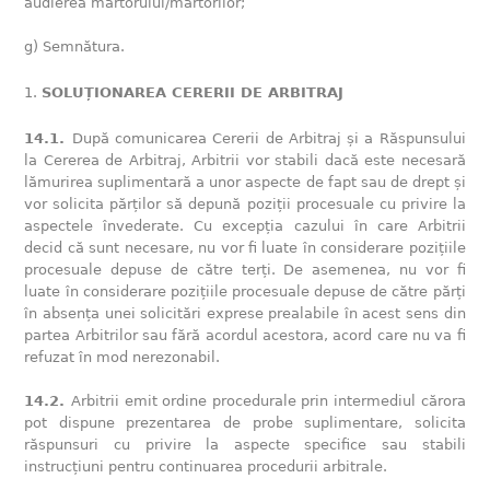
audierea martorului/martorilor;
g) Semnătura.
SOLUȚIONAREA CERERII DE ARBITRAJ
14.1.
După comunicarea Cererii de Arbitraj și a Răspunsului
la Cererea de Arbitraj, Arbitrii vor stabili dacă este necesară
lămurirea suplimentară a unor aspecte de fapt sau de drept și
vor solicita părților să depună poziții procesuale cu privire la
aspectele învederate. Cu excepția cazului în care Arbitrii
decid că sunt necesare, nu vor fi luate în considerare pozițiile
procesuale depuse de către terți. De asemenea, nu vor fi
luate în considerare pozițiile procesuale depuse de către părți
în absența unei solicitări exprese prealabile în acest sens din
partea Arbitrilor sau fără acordul acestora, acord care nu va fi
refuzat în mod nerezonabil.
14.2.
Arbitrii emit ordine procedurale prin intermediul cărora
pot dispune prezentarea de probe suplimentare, solicita
răspunsuri cu privire la aspecte specifice sau stabili
instrucțiuni pentru continuarea procedurii arbitrale.