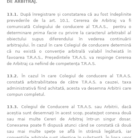
DE ARBITRAJ.
13.1.
După înregistrare și constatarea că au fost îndeplinite
prevederile de la art. 10.1, Cererea de Arbitraj va fi
comunicată Colegiului de conducere al T.R.A.S., pentru o
determinare
prima facie
cu privire la caracterul arbitrabil al
obiectului supus diferendului în vederea continuării
arbitrajului. În cazul în care Colegiul de conducere determină
că nu există o convenție arbitrală valabil încheiată în
favoarea T.R.A.S., Președintele T.R.A.S. va respinge Cererea
de Arbitraj ca nefiind de competența T.R.A.S.
13.2.
În cazul în care Colegiul de conducere al T.R.A.S.
constată arbitrabilitatea de către T.R.A.S. a cauzei, taxa
administrativă fiind achitată, acesta va desemna Arbitrii care
compun completul.
13.3.
Colegiul de Conducere al T.R.A.S. sau Arbitrii, dacă
aceștia sunt desemnați în acest scop, poate/pot conexa două
sau mai multe Cereri de Arbitraj într-un singur dosar.
Conexarea poate fi dispusă atunci când se constată că două
sau mai multe spețe se află în strânsă legătură, iar
convențiile arbitrale sunt identice în substanță. În lipsa unor