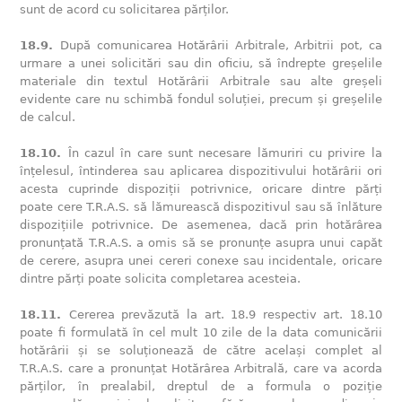
sunt de acord cu solicitarea părților.
18.9.
După comunicarea Hotărârii Arbitrale, Arbitrii pot, ca
urmare a unei solicitări sau din oficiu, să îndrepte greșelile
materiale din textul Hotărârii Arbitrale sau alte greșeli
evidente care nu schimbă fondul soluției, precum și greșelile
de calcul.
18.10.
În cazul în care sunt necesare lămuriri cu privire la
înțelesul, întinderea sau aplicarea dispozitivului hotărârii ori
acesta cuprinde dispoziții potrivnice, oricare dintre părți
poate cere T.R.A.S. să lămurească dispozitivul sau să înlăture
dispozițiile potrivnice. De asemenea, dacă prin hotărârea
pronunțată T.R.A.S. a omis să se pronunțe asupra unui capăt
de cerere, asupra unei cereri conexe sau incidentale, oricare
dintre părți poate solicita completarea acesteia.
18.11.
Cererea prevăzută la art. 18.9 respectiv art. 18.10
poate fi formulată în cel mult 10 zile de la data comunicării
hotărârii și se soluționează de către același complet al
T.R.A.S. care a pronunțat Hotărârea Arbitrală, care va acorda
părților, în prealabil, dreptul de a formula o poziție