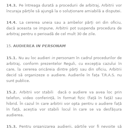
14.3.
Pe întreaga durată a procedurii de arbitraj, Arbitrii vor
încuraja părțile să ajungă la o soluționare amiabilă a disputei.
14.4.
La cererea uneia sau a ambelor părți ori din oficiu,
dacă aceasta se impune, Arbitrii pot suspenda procedura de
arbitraj pentru o perioadă de cel mult 30 de zile.
AUDIEREA
IN PERSONAM
15.1.
Nu au loc audieri
in personam
în cadrul procedurilor de
arbitraj, conform prezentelor Reguli, cu excepția cazului în
care, la cererea oricăreia dintre părți sau din oficiu, Arbitrii
decid să organizeze o audiere. Audierile în fața T.R.A.S. nu
sunt publice.
15.2.
Arbitrii vor stabili dacă o audiere va avea loc prin
telefon, video conferință, în format fizic (față în față) sau
hibrid. În cazul în care arbitrii vor opta pentru o audiere față
în față, aceștia vor stabili locul în care se va desfășura
audierea.
15.3.
Pentru organizarea audierii, părțile vor fi nevoite să