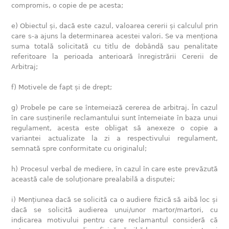
compromis, o copie de pe acesta;
e) Obiectul și, dacă este cazul, valoarea cererii și calculul prin
care s-a ajuns la determinarea acestei valori. Se va menționa
suma totală solicitată cu titlu de dobândă sau penalitate
referitoare la perioada anterioară înregistrării Cererii de
Arbitraj;
f) Motivele de fapt și de drept;
g) Probele pe care se întemeiază cererea de arbitraj. În cazul
în care susținerile reclamantului sunt întemeiate în baza unui
regulament, acesta este obligat să anexeze o copie a
variantei actualizate la zi a respectivului regulament,
semnată spre conformitate cu originalul;
h) Procesul verbal de mediere, în cazul în care este prevăzută
această cale de soluționare prealabilă a disputei;
i) Mențiunea dacă se solicită ca o audiere fizică să aibă loc și
dacă se solicită audierea unui/unor martor/martori, cu
indicarea motivului pentru care reclamantul consideră că