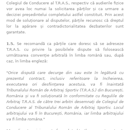
Colegiul de Conducere al T.R.A.S., respectiv că audierile fizice
vor avea loc numai la solicitarea părților și ca urmare a
deciziei președintelui completului astfel constituit. Prin acest
mod de soluționare al disputelor, părțile recunosc că dreptul
lor la apărare și contradictorialitatea dezbaterilor sunt
garantate.
1.5.
Se recomandă ca părțile care doresc să se adreseze
T.R.A.S. cu privire la posibilele dispute să folosească
următoarea convenție arbitrală în limba română sau, după
caz, în limba engleză:
"Orice dispută care decurge din sau este în legătură cu
prezentul contract, inclusiv referitoare la încheierea,
executarea ori desființarea acestuia, va fi înaintată
Tribunalului Român de Arbitraj Sportiv (T.R.A.S.) din București,
România și va fi soluționată în conformitate cu Regulile de
Arbitraj T.R.A.S. de către trei arbitri desemnați de Colegiul de
Conducere al Tribunalului Român de Arbitraj Sportiv. Locul
arbitrajului va fi în București, România, iar limba arbitrajului
va fi limba româna."