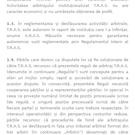
Activitatea arbitrajului instituționalizat T.R.A.S. nu are
caracter economic și nu urmărește obținerea de profit.
1.3.
În reglementarea și desfășurarea activității arbitrale,
T.R.A.S. este autonom în raport de instituția care l-a înființat,
anume A.R.A.S. Măsurile necesare pentru garantarea
autonomiei sunt reglementate prin Regulamentul Intern al
T.R.A.S.
1.4.
Părțile care doresc ca disputele lor să fie soluționate de
către T.R.A.S. recunosc că prezentele reguli de arbitraj T.R.A.S.
(denumite în continuare „Regulile”) sunt concepute pentru a
oferi un mijloc simplu, rapid și accesibil de soluționare a
acestor dispute. În consecință, prezentele Reguli necesită
cooperarea părților și a reprezentanților părților, în special în
ceea ce privește numărul limitat de poziții procesuale scrise
(de regulă, o singură poziție procesuală scrisă de către
fiecare parte) și termenele scurte care trebuie respectate. În
interesul operativității și din perspectiva costurilor reduse,
părțile recunosc că procedurile de fond ale arbitrajului
T.R.A.S. se desfășoară în fața unui tribunal arbitral format din
trei arbitri (în continuare „Arbitrii”) desemnați de către