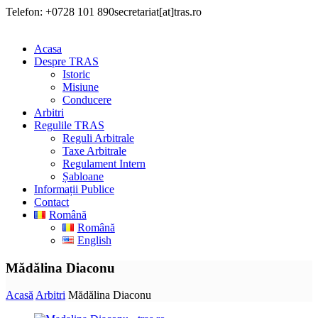
Telefon: +0728 101 890
secretariat[at]tras.ro
Acasa
Despre TRAS
Istoric
Misiune
Conducere
Arbitri
Regulile TRAS
Reguli Arbitrale
Taxe Arbitrale
Regulament Intern
Șabloane
Informații Publice
Contact
Română
Română
English
Mădălina Diaconu
Acasă
Arbitri
Mădălina Diaconu