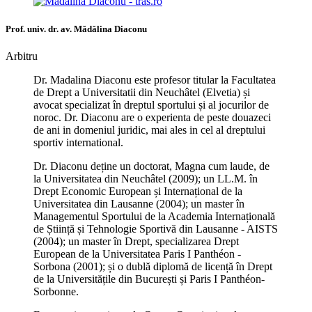
Prof. univ. dr. av. Mădălina Diaconu
Arbitru
Dr. Madalina Diaconu este profesor titular la Facultatea
de Drept a Universitatii din Neuchâtel (Elvetia) și
avocat specializat în dreptul sportului și al jocurilor de
noroc. Dr. Diaconu are o experienta de peste douazeci
de ani in domeniul juridic, mai ales in cel al dreptului
sportiv international.
Dr. Diaconu deține un doctorat, Magna cum laude, de
la Universitatea din Neuchâtel (2009); un LL.M. în
Drept Economic European și Internațional de la
Universitatea din Lausanne (2004); un master în
Managementul Sportului de la Academia Internațională
de Știință și Tehnologie Sportivă din Lausanne - AISTS
(2004); un master în Drept, specializarea Drept
European de la Universitatea Paris I Panthéon -
Sorbona (2001); și o dublă diplomă de licență în Drept
de la Universitățile din București și Paris I Panthéon-
Sorbonne.