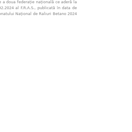
a doua federație națională ce aderă la
2.2024 al F.R.A.S., publicată în data de
pionatului Național de Raliuri Betano 2024