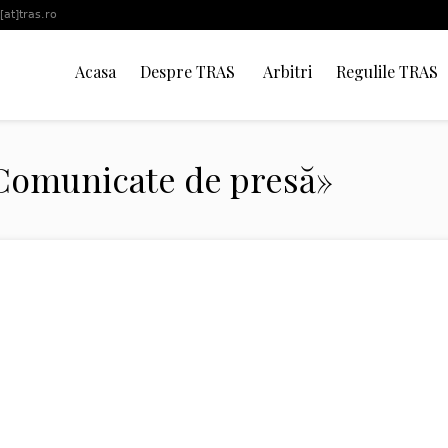
[at]tras.ro
Acasa
Despre TRAS
Arbitri
Regulile TRAS
«Comunicate de presă»