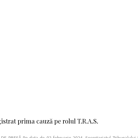
istrat prima cauză pe rolul T.R.A.S.
E PRESĂ Pe data de 02 februarie 2024, Secretariatul Tribunalului R