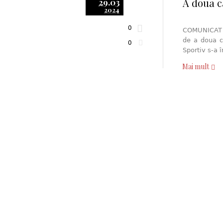
A doua ca
29.03
2024
0
COMUNICAT D
de a doua ce
0
Sportiv s-a 
Mai mult