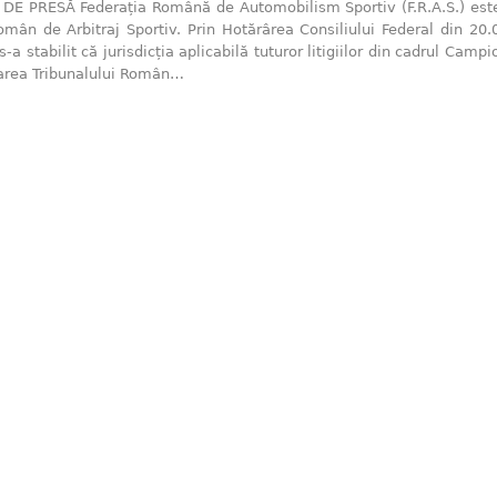
E PRESĂ Federația Română de Automobilism Sportiv (F.R.A.S.) este 
omân de Arbitraj Sportiv. Prin Hotărârea Consiliului Federal din 20.0
s-a stabilit că jurisdicția aplicabilă tuturor litigiilor din cadrul Cam
oarea Tribunalului Român…