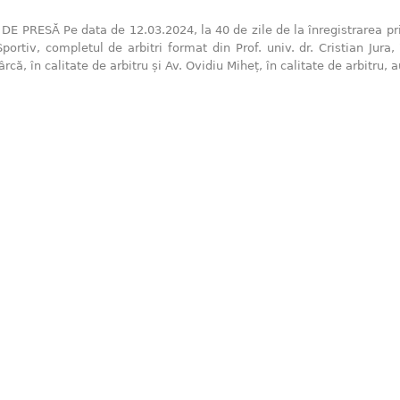
 PRESĂ Pe data de 12.03.2024, la 40 de zile de la înregistrarea pri
Sportiv, completul de arbitri format din Prof. univ. dr. Cristian Jura, 
că, în calitate de arbitru și Av. Ovidiu Miheț, în calitate de arbitru,