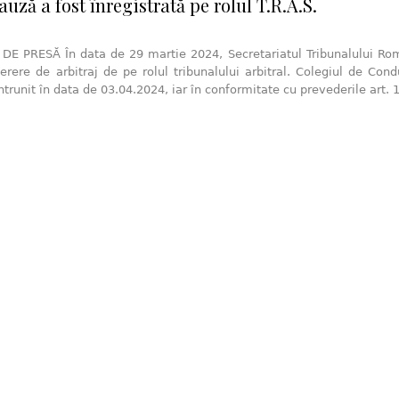
uză a fost înregistrată pe rolul T.R.A.S.
E PRESĂ În data de 29 martie 2024, Secretariatul Tribunalului Româ
rere de arbitraj de pe rolul tribunalului arbitral. Colegiul de Con
întrunit în data de 03.04.2024, iar în conformitate cu prevederile art.