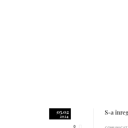
S-a înreg
05.02
2024
0
COMUNICAT D