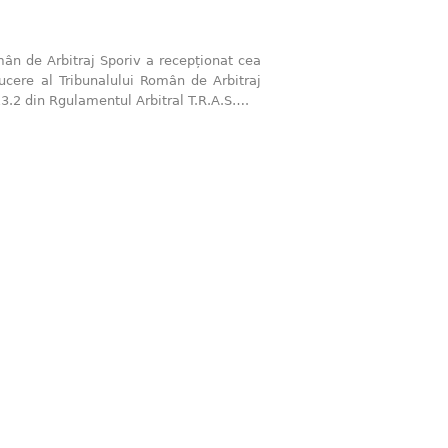
n de Arbitraj Sporiv a recepționat cea
ducere al Tribunalului Român de Arbitraj
 13.2 din Rgulamentul Arbitral T.R.A.S….